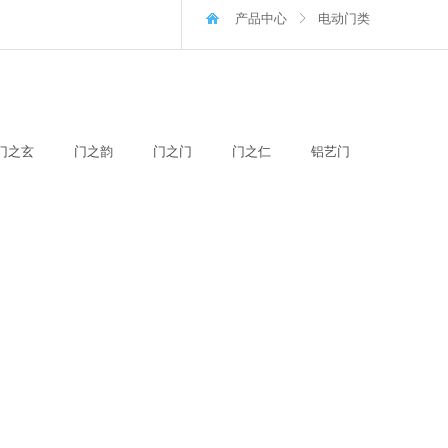
产品中心
电动门类
ꁕ
门之玄
门之韵
门之门
门之仁
铝艺门