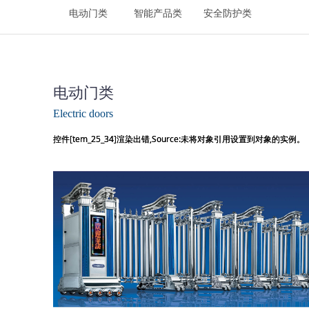
电动门类
智能产品类
安全防护类
电动门类
Electric doors
控件[tem_25_34]渲染出错,Source:未将对象引用设置到对象的实例。
控件[tem_25_34]渲染出错,Source:未将对象引用设置到对象的实例。