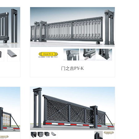
门之吉PY-K