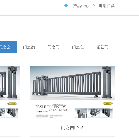
产品中心
电动门类
ꁕ
门之玄
门之韵
门之门
门之仁
铝艺门
门之吉PY-A