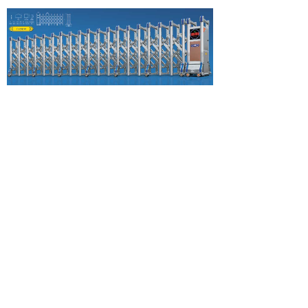
北京中隆柱邦金属制品有限责任公司
地址：北京朝阳区金盏乡皮村工业区
邮编：100018
电话：400-686-9987 010-84331004
传真：010-84331004-810
网址：www.bjzlzb.com
E-mail：bjzlzb@bjzlzb.com zlzb@bjzlzb.cn
统一服务热线：4006-869-987