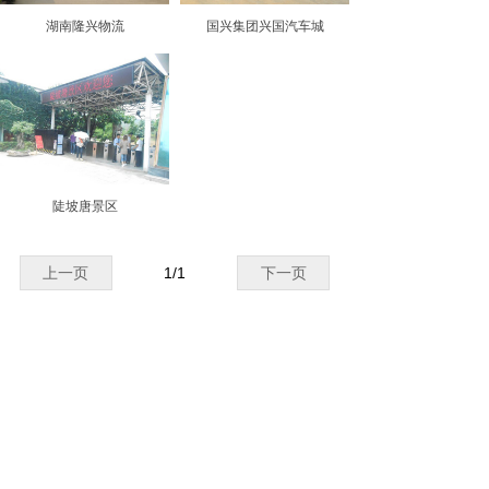
湖南隆兴物流
国兴集团兴国汽车城
陡坡唐景区
上一页
1
/
1
下一页