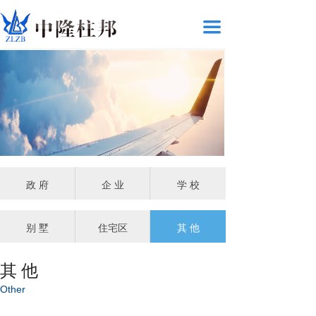
끀
政 府
企 业
学 校
别 墅
住宅区
其 他
其 他
Other