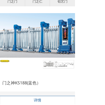
门之门
门之仁
铝艺门
门之神KS188(蓝色）
详情