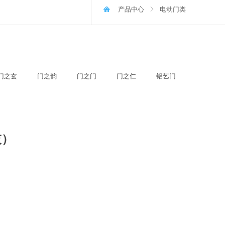
产品中心
电动门类
ꁕ
门之玄
门之韵
门之门
门之仁
铝艺门
灰）