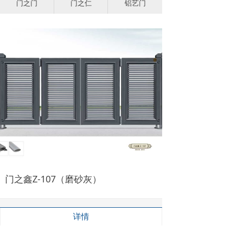
门之门
门之仁
铝艺门
门之鑫Z-107（磨砂灰）
详情