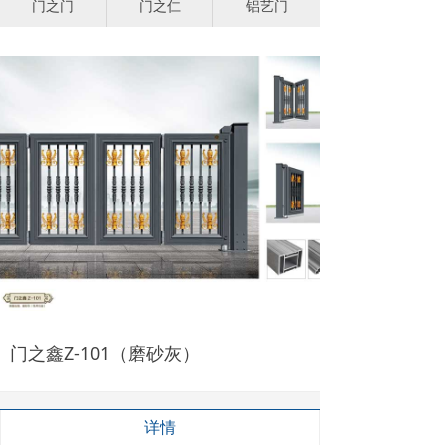
门之门
门之仁
铝艺门
门之鑫Z-101（磨砂灰）
详情