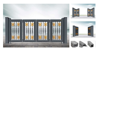
北京中隆柱邦金属制品有限责任公司
地址：北京朝阳区金盏乡皮村工业区
邮编：100018
电话：400-686-9987 010-84331004
传真：010-84331004-810
网址：www.bjzlzb.com
E-mail：bjzlzb@bjzlzb.com zlzb@bjzlzb.cn
统一服务热线：4006-869-987