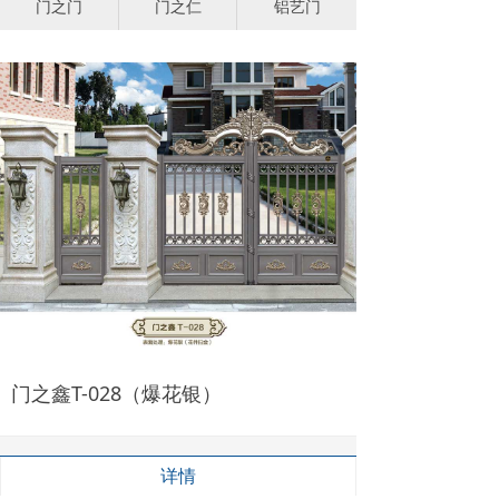
门之门
门之仁
铝艺门
门之鑫T-028（爆花银）
详情