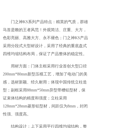
门之神KS系列产品特点：精英的气质，群雄
马首是瞻的王者风范！外观简洁、庄重、大方，
色彩亮丽、高雅大方、永不褪色；门之神KS产品
采用分段式大型材设计，采用了经典的重底盘式
四维均缩结构布局，保证了产品整体的稳定性。
用材方面：门体主框采用行业首创大型口径
200mm*80mm新型压模工艺，增加了电动门的美
感，选材新颖、经久耐用；体现中国传统立柱造
型；副框采用88mm*50mm异型带槽铝型材，保
证束体结构的精度和强度；立柱采用
128mm*28mm菱形铝型材，间距仅为8mm，封闭
性强、强度高。
结构设计：上下采用平行四维均缩结构，整