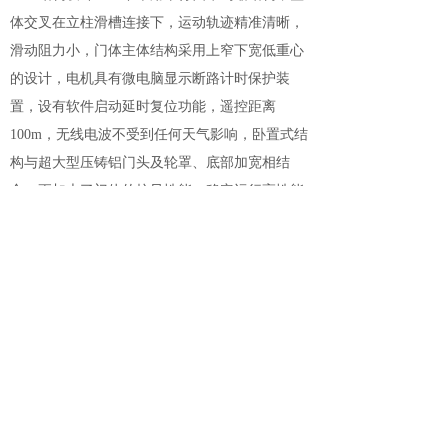
体交叉在立柱滑槽连接下，运动轨迹精准清晰，
滑动阻力小，门体主体结构采用上窄下宽低重心
的设计，电机具有微电脑显示断路计时保护装
置，设有软件启动延时复位功能，遥控距离
100m，无线电波不受到任何天气影响，卧置式结
构与超大型压铸铝门头及轮罩、底部加宽相结
合，更加大了门体的抗风性能、稳定运行高性能
的强度。