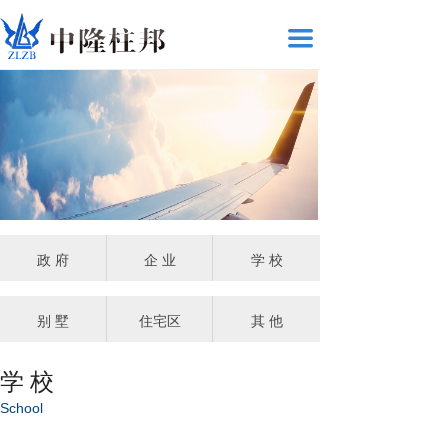
끀
政 府
企 业
学 校
别 墅
住宅区
其 他
学 校
School