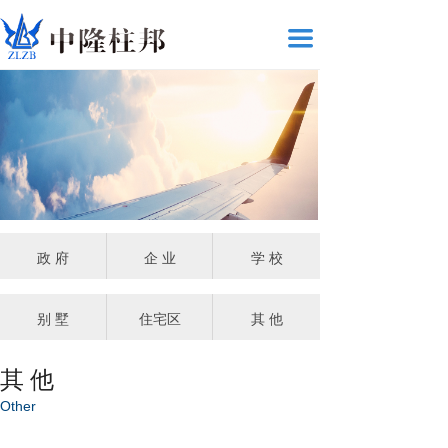
끀
政 府
企 业
学 校
别 墅
住宅区
其 他
其 他
Other