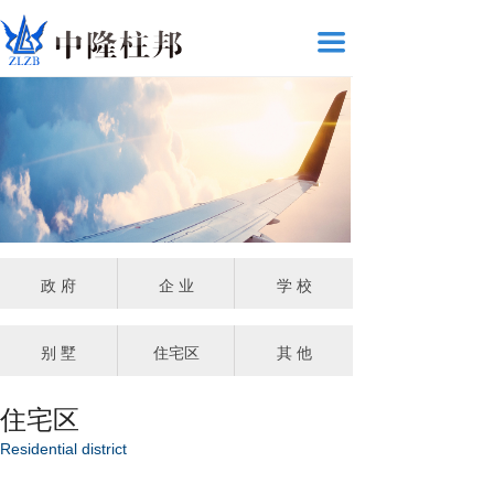
끀
政 府
企 业
学 校
别 墅
住宅区
其 他
住宅区
Residential district