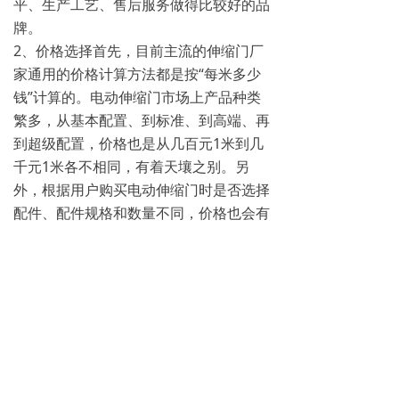
平、生产工艺、售后服务做得比较好的品
牌。
2、价格选择首先，目前主流的伸缩门厂
家通用的价格计算方法都是按“每米多少
钱”计算的。电动伸缩门市场上产品种类
繁多，从基本配置、到标准、到高端、再
到超级配置，价格也是从几百元1米到几
千元1米各不相同，有着天壤之别。另
外，根据用户购买电动伸缩门时是否选择
配件、配件规格和数量不同，价格也会有
所不同。企业、机关事业单位的门面建议
选用豪华伸缩门，仓库、建筑工地等不注
重外观的建议选择经济型伸缩门。用户应
该根据使用需求和购买预算在适合自己的
价格区间选购伸缩门。
3、材质选择目前市面上的电动伸缩门大
致可以分为以下几类：镀漆铁质电动伸缩
门、普通钢质电动伸缩门、普通不锈钢电